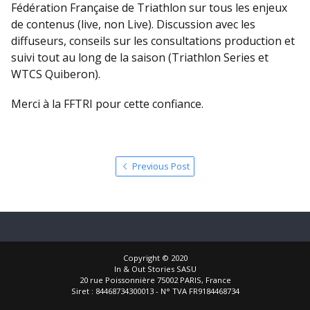
Fédération Française de Triathlon sur tous les enjeux
de contenus (live, non Live). Discussion avec les
diffuseurs, conseils sur les consultations production et
suivi tout au long de la saison (Triathlon Series et
WTCS Quiberon).
Merci à la FFTRI pour cette confiance.
Previous Post
Copyright © 2020
In & Out Stories SASU
20 rue Poissonnière 75002 PARIS, France
Siret : 84468734300013 - N° TVA FR9184468734